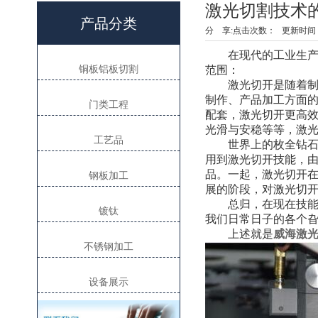
激光切割技术
产品分类
分 享:
点击次数：
更新时间：19
在现代的工业生产中
铜板铝板切割
范围：
激光切开是随着制作
制作、产品加工方面
门类工程
配套，激光切开更高
光滑与安稳等等，激
工艺品
世界上的枚全钻石戒
用到激光切开技能，
品。一起，激光切开
钢板加工
展的阶段，对激光切
总归，在现在技能高
镀钛
我们日常日子的各个
上述就是
威海激
不锈钢加工
设备展示