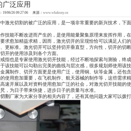
的广泛应用
/06/26 09:27:06 来源：
www.whzkxny.cn
激光切割的被广泛的应用，是一项非常重要的新兴技术，下
技能不断改进而产生的，是使用能量聚集原理来发挥作用，在
的要求愈加精益求精，因而，激光切开的呈现恰恰可以满足人们
效、更标准。激光切开可以坚持切开垂直型，方向性，切开的切
光切开的使用涉及到各个方面。
指也是专家使用激光切开技能，经过不断地探索与测验，终成
由于该技能可以勾勒出完美的曲线与层次感，很多规划师使用该
在金属制作、切开方面更是使用广泛，使用铜、钛等金属，还包
开的使用愈加重要，在飞机制作、航天器械的制作等，这些需求
速开展以及对资料使用愈加广泛的社会，对激光切开技能的使
旮旯，为日子带来快捷，进步日子的质量与水准。
光切割
厂家为大家分享的相关内容了，还有其他问题大家可以拨